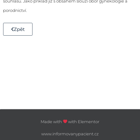
souhlasu. Jako příklad již s obsahem slouží obor
gynekologie a
porodnictví
.
Zpět
Made with
with Elementor
www.informovanypacient.cz