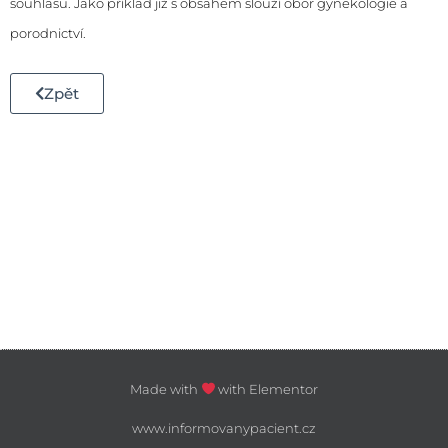
souhlasu. Jako příklad již s obsahem slouží obor
gynekologie a
porodnictví
.
Zpět
Made with
with Elementor
www.informovanypacient.cz