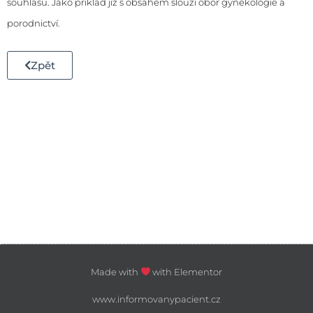
souhlasu. Jako příklad již s obsahem slouží obor
gynekologie a
porodnictví
.
Zpět
Made with
with Elementor
www.informovanypacient.cz