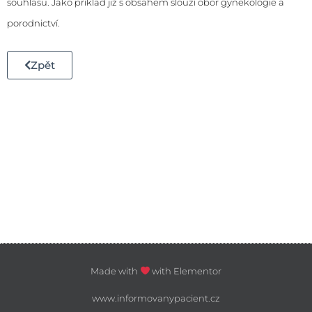
souhlasu. Jako příklad již s obsahem slouží obor
gynekologie a
porodnictví
.
Zpět
Made with
with Elementor
www.informovanypacient.cz